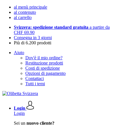
al menù principale
al contenuto
al carrello
Svizzera: spedizione standard gratuita
a partire da
CHF 69.90
Consegna in 3 giorni
Più di 6.200 prodotti
Aiuto
Dov'è il mio ordine?
Restituzione prodotti
Costi di spedizione
Opzioni di pagamento
Contattaci
Tutti i temi
Login
Login
Sei un
nuovo cliente?