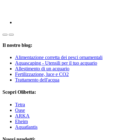
Il nostro blog:
Alimentazione corretta dei pesci ornamentali
Aquascaping - Utensili per il tuo acquario
Allestimento di un acquario
Fertilizzazione, luce e CO2
Trattamento dell'acqua
Scopri Olibetta:
Tetra
Oase
ARKA
Eheim
Aquatlantis
Nuovi prodotti: