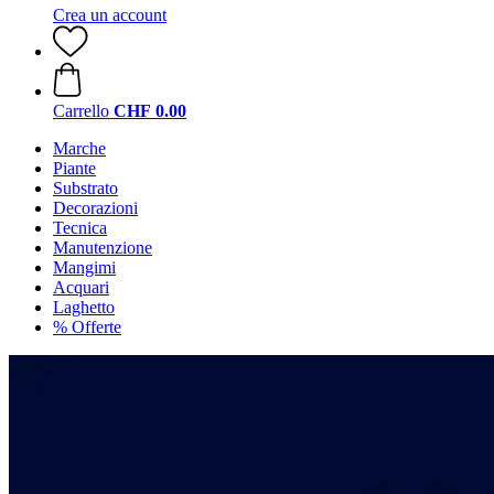
Crea un account
Carrello
CHF 0.00
Marche
Piante
Substrato
Decorazioni
Tecnica
Manutenzione
Mangimi
Acquari
Laghetto
% Offerte