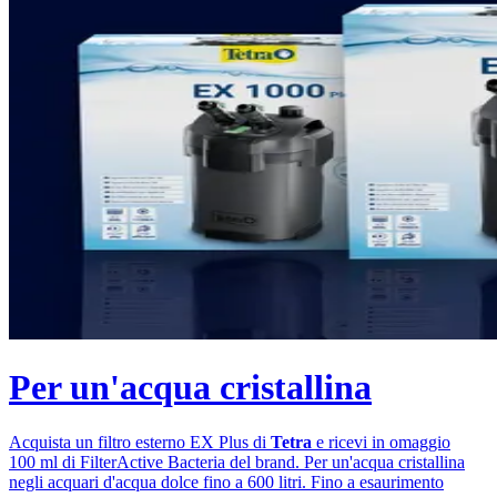
Per un'acqua cristallina
Acquista un filtro esterno EX
Plus di
Tetra
e ricevi in omaggio
100 ml di FilterActive Bacteria del brand. Per un'acqua cristallina
negli acquari d'acqua dolce fino a 600 litri. Fino a esaurimento