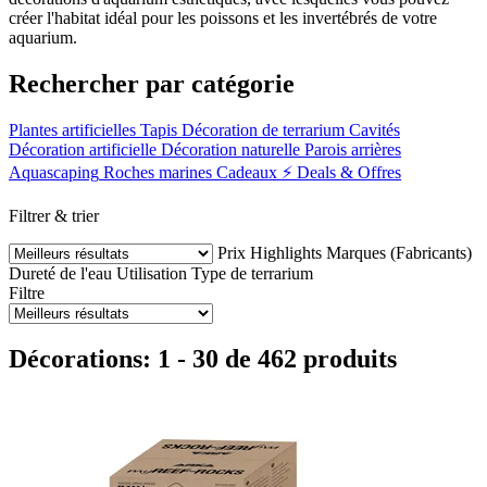
créer l'habitat idéal pour les poissons et les invertébrés de votre
aquarium.
Rechercher par catégorie
Plantes artificielles
Tapis
Décoration de terrarium
Cavités
Décoration artificielle
Décoration naturelle
Parois arrières
Aquascaping
Roches marines
Cadeaux
⚡ Deals & Offres
Filtrer & trier
Prix
Highlights
Marques (Fabricants)
Dureté de l'eau
Utilisation
Type de terrarium
Filtre
Décorations: 1 - 30 de 462 produits