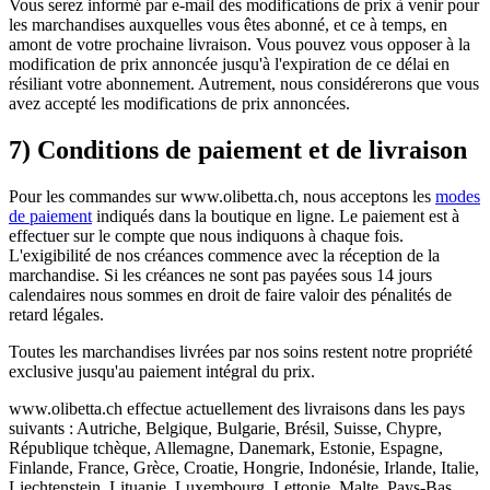
Vous serez informé par e-mail des modifications de prix à venir pour
les marchandises auxquelles vous êtes abonné, et ce à temps, en
amont de votre prochaine livraison. Vous pouvez vous opposer à la
modification de prix annoncée jusqu'à l'expiration de ce délai en
résiliant votre abonnement. Autrement, nous considérerons que vous
avez accepté les modifications de prix annoncées.
7) Conditions de paiement et de livraison
Pour les commandes sur www.olibetta.ch, nous acceptons les
modes
de paiement
indiqués dans la boutique en ligne. Le paiement est à
effectuer sur le compte que nous indiquons à chaque fois.
L'exigibilité de nos créances commence avec la réception de la
marchandise. Si les créances ne sont pas payées sous 14 jours
calendaires nous sommes en droit de faire valoir des pénalités de
retard légales.
Toutes les marchandises livrées par nos soins restent notre propriété
exclusive jusqu'au paiement intégral du prix.
www.olibetta.ch effectue actuellement des livraisons dans les pays
suivants : Autriche, Belgique, Bulgarie, Brésil, Suisse, Chypre,
République tchèque, Allemagne, Danemark, Estonie, Espagne,
Finlande, France, Grèce, Croatie, Hongrie, Indonésie, Irlande, Italie,
Liechtenstein, Lituanie, Luxembourg, Lettonie, Malte, Pays-Bas,