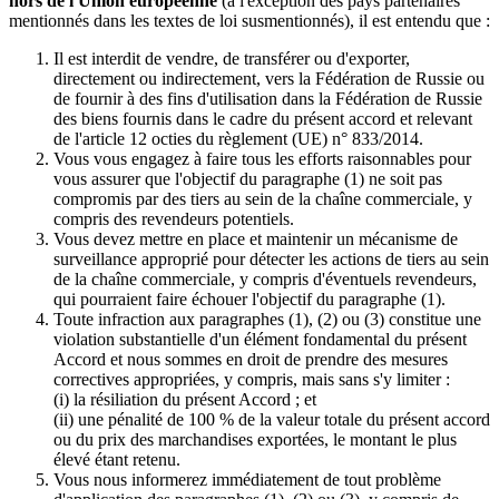
hors de l'Union européenne
(à l'exception des pays partenaires
mentionnés dans les textes de loi susmentionnés), il est entendu que :
Il est interdit de vendre, de transférer ou d'exporter,
directement ou indirectement, vers la Fédération de Russie ou
de fournir à des fins d'utilisation dans la Fédération de Russie
des biens fournis dans le cadre du présent accord et relevant
de l'article 12 octies du règlement (UE) n° 833/2014.
Vous vous engagez à faire tous les efforts raisonnables pour
vous assurer que l'objectif du paragraphe (1) ne soit pas
compromis par des tiers au sein de la chaîne commerciale, y
compris des revendeurs potentiels.
Vous devez mettre en place et maintenir un mécanisme de
surveillance approprié pour détecter les actions de tiers au sein
de la chaîne commerciale, y compris d'éventuels revendeurs,
qui pourraient faire échouer l'objectif du paragraphe (1).
Toute infraction aux paragraphes (1), (2) ou (3) constitue une
violation substantielle d'un élément fondamental du présent
Accord et nous sommes en droit de prendre des mesures
correctives appropriées, y compris, mais sans s'y limiter :
(i) la résiliation du présent Accord ; et
(ii) une pénalité de 100 % de la valeur totale du présent accord
ou du prix des marchandises exportées, le montant le plus
élevé étant retenu.
Vous nous informerez immédiatement de tout problème