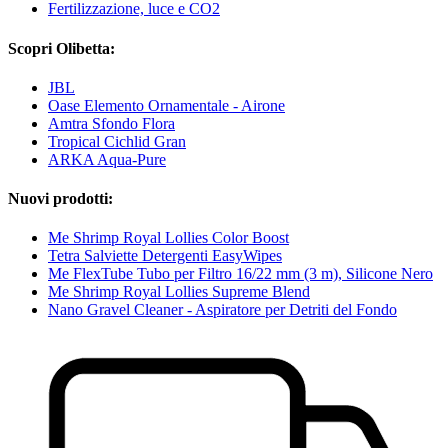
Fertilizzazione, luce e CO2
Scopri Olibetta:
JBL
Oase Elemento Ornamentale - Airone
Amtra Sfondo Flora
Tropical Cichlid Gran
ARKA Aqua-Pure
Nuovi prodotti:
Me Shrimp Royal Lollies Color Boost
Tetra Salviette Detergenti EasyWipes
Me FlexTube Tubo per Filtro 16/22 mm (3 m), Silicone Nero
Me Shrimp Royal Lollies Supreme Blend
Nano Gravel Cleaner - Aspiratore per Detriti del Fondo