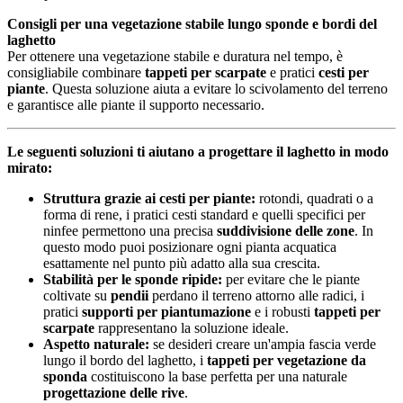
Consigli per una vegetazione stabile lungo sponde e bordi del
laghetto
Per ottenere una vegetazione stabile e duratura nel tempo, è
consigliabile combinare
tappeti per scarpate
e pratici
cesti per
piante
. Questa soluzione aiuta a evitare lo scivolamento del terreno
e garantisce alle piante il supporto necessario.
Le seguenti soluzioni ti aiutano a progettare il laghetto in modo
mirato:
Struttura grazie ai cesti per piante:
rotondi, quadrati o a
forma di rene, i pratici cesti standard e quelli specifici per
ninfee permettono una precisa
suddivisione delle zone
. In
questo modo puoi posizionare ogni pianta acquatica
esattamente nel punto più adatto alla sua crescita.
Stabilità per le sponde ripide:
per evitare che le piante
coltivate su
pendii
perdano il terreno attorno alle radici, i
pratici
supporti per piantumazione
e i robusti
tappeti per
scarpate
rappresentano la soluzione ideale.
Aspetto naturale:
se desideri creare un'ampia fascia verde
lungo il bordo del laghetto, i
tappeti per vegetazione da
sponda
costituiscono la base perfetta per una naturale
progettazione delle rive
.