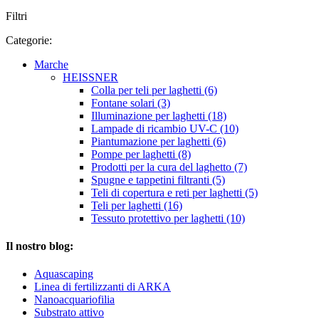
Filtri
Categorie:
Marche
HEISSNER
Colla per teli per laghetti (6)
Fontane solari (3)
Illuminazione per laghetti (18)
Lampade di ricambio UV-C (10)
Piantumazione per laghetti (6)
Pompe per laghetti (8)
Prodotti per la cura del laghetto (7)
Spugne e tappetini filtranti (5)
Teli di copertura e reti per laghetti (5)
Teli per laghetti (16)
Tessuto protettivo per laghetti (10)
Il nostro blog:
Aquascaping
Linea di fertilizzanti di ARKA
Nanoacquariofilia
Substrato attivo