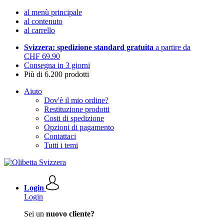
al menù principale
al contenuto
al carrello
Svizzera: spedizione standard gratuita
a partire da
CHF 69.90
Consegna in 3 giorni
Più di 6.200 prodotti
Aiuto
Dov'è il mio ordine?
Restituzione prodotti
Costi di spedizione
Opzioni di pagamento
Contattaci
Tutti i temi
Login
Login
Sei un
nuovo cliente?