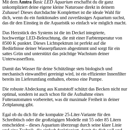
Mit dem
Amtra
Basic LED Aquarium
erschaffst du dir ganz
unkompliziert deine eigene kleine Naturoase direkt in deinem
Zuhause! Dieses durchdachte Komplettset ist die ideale Wahl für
dich, wenn du ein funktionales und zuverlässiges Aquarium suchst,
das dir den Einstieg in die Aquaristik so einfach wie möglich macht.
Das Herzstück des Systems ist die im Deckel integrierte,
hochwertige LED-Beleuchtung, die mit einer Farbtemperatur von
8500 K punktet. Dieses Lichtspektrum ist perfekt auf die
Bedürfnisse deiner Wasserpflanzen abgestimmt und sorgt für ein
sattes Grün und unterstützt das prächtige Wachstum deiner
Unterwasserflora.
Damit das Wasser für deine Schützlinge stets biologisch und
mechanisch einwandfrei gereinigt wird, ist ein effizienter Innenfilter
bereits im Lieferumfang enthalten, ebenso eine Pumpe.
Die robuste Abdeckung aus Kunststoff schützt das Becken nicht nur
optimal, sondern ist auch schon für die Aufnahme eines
Futterautomaten vorbereitet, was dir maximale Freiheit in deiner
Zeitplanung gibt.
Egal ob du dich für die kompakte 25-Liter-Variante für den
Schreibtisch oder die großzügigen Modelle mit 55 oder 85 Litern
entscheidest – dieses Aquarium überzeugt durch seine klare Linie