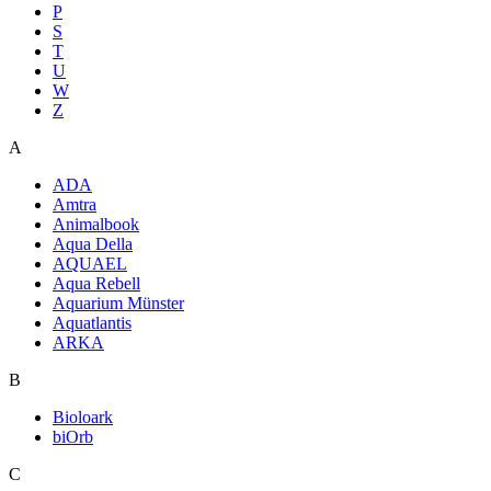
P
S
T
U
W
Z
A
ADA
Amtra
Animalbook
Aqua Della
AQUAEL
Aqua Rebell
Aquarium Münster
Aquatlantis
ARKA
B
Bioloark
biOrb
C