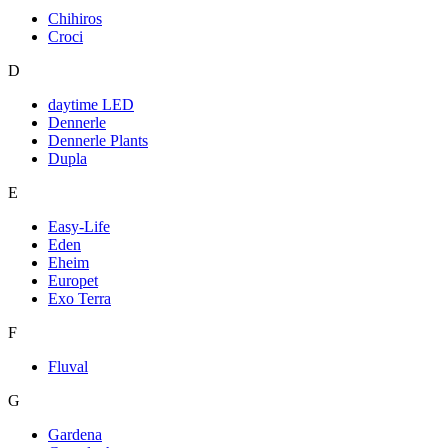
Chihiros
Croci
D
daytime LED
Dennerle
Dennerle Plants
Dupla
E
Easy-Life
Eden
Eheim
Europet
Exo Terra
F
Fluval
G
Gardena