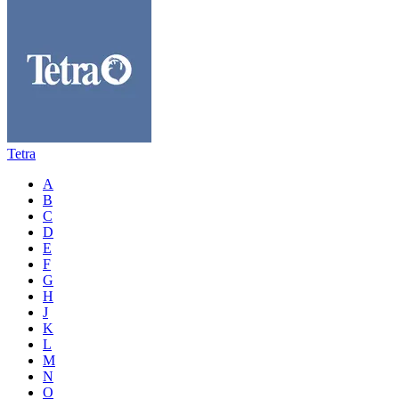
Tetra
A
B
C
D
E
F
G
H
J
K
L
M
N
O