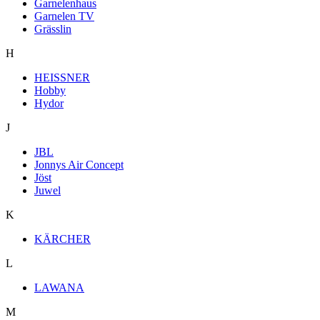
Garnelenhaus
Garnelen TV
Grässlin
H
HEISSNER
Hobby
Hydor
J
JBL
Jonnys Air Concept
Jöst
Juwel
K
KÄRCHER
L
LAWANA
M