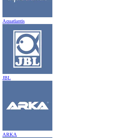
Aquatlantis
JBL
ARKA