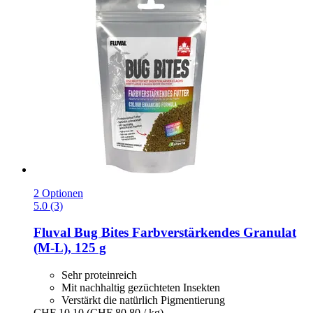
2 Optionen
5.0 (3)
Fluval
Bug Bites Farbverstärkendes Granulat
(M-​L), 125 g
Sehr proteinreich
Mit nachhaltig gezüchteten Insekten
Verstärkt die natürlich Pigmentierung
CHF 10.10
(CHF 80.80 / kg)