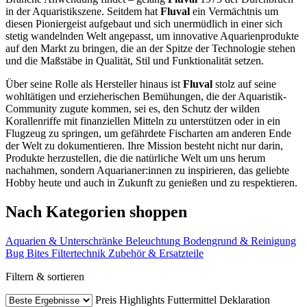
in der Aquaristikszene. Seitdem hat
Fluval
ein Vermächtnis um
diesen Pioniergeist aufgebaut und sich unermüdlich in einer sich
stetig wandelnden Welt angepasst, um innovative Aquarienprodukte
auf den Markt zu bringen, die an der Spitze der Technologie stehen
und die Maßstäbe in Qualität, Stil und Funktionalität setzen.
Über seine Rolle als Hersteller hinaus ist
Fluval
stolz auf seine
wohltätigen und erzieherischen Bemühungen, die der Aquaristik-
Community zugute kommen, sei es, den Schutz der wilden
Korallenriffe mit finanziellen Mitteln zu unterstützen oder in ein
Flugzeug zu springen, um gefährdete Fischarten am anderen Ende
der Welt zu dokumentieren. Ihre Mission besteht nicht nur darin,
Produkte herzustellen, die die natürliche Welt um uns herum
nachahmen, sondern Aquarianer:innen zu inspirieren, das geliebte
Hobby heute und auch in Zukunft zu genießen und zu respektieren.
Nach Kategorien shoppen
Aquarien & Unterschränke
Beleuchtung
Bodengrund & Reinigung
Bug Bites
Filtertechnik
Zubehör & Ersatzteile
Filtern & sortieren
Preis
Highlights
Futtermittel Deklaration