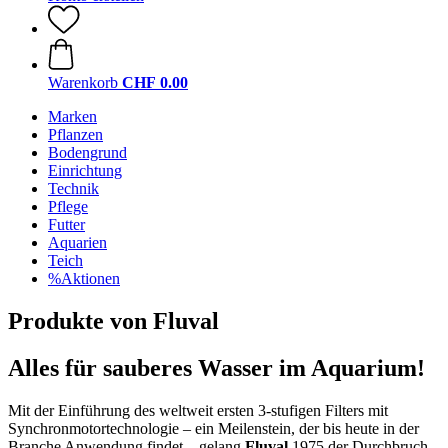
Warenkorb
CHF 0.00
Marken
Pflanzen
Bodengrund
Einrichtung
Technik
Pflege
Futter
Aquarien
Teich
%Aktionen
Produkte von Fluval
Alles für sauberes Wasser im Aquarium!
Mit der Einführung des weltweit ersten 3-stufigen Filters mit
Synchronmotortechnologie – ein Meilenstein, der bis heute in der
Branche Anwendung findet – gelang
Fluval
1975 der Durchbruch