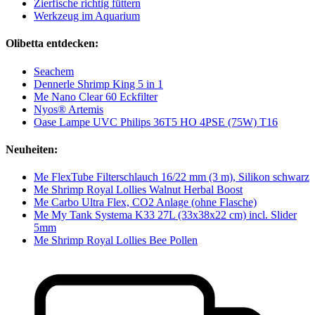
Zierfische richtig füttern
Werkzeug im Aquarium
Olibetta entdecken:
Seachem
Dennerle Shrimp King 5 in 1
Me Nano Clear 60 Eckfilter
Nyos® Artemis
Oase Lampe UVC Philips 36T5 HO 4PSE (75W) T16
Neuheiten:
Me FlexTube Filterschlauch 16/22 mm (3 m), Silikon schwarz
Me Shrimp Royal Lollies Walnut Herbal Boost
Me Carbo Ultra Flex, CO2 Anlage (ohne Flasche)
Me My Tank Systema K33 27L (33x38x22 cm) incl. Slider
5mm
Me Shrimp Royal Lollies Bee Pollen