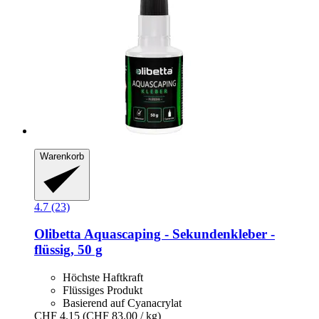
Warenkorb
4.7 (23)
Olibetta
Aquascaping -​ Sekundenkleber -​
flüssig, 50 g
Höchste Haftkraft
Flüssiges Produkt
Basierend auf Cyanacrylat
CHF 4.15
(CHF 83.00 / kg)