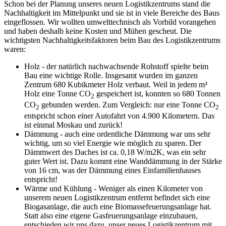
Schon bei der Planung unseres neuen Logistikzentrums stand die
Nachhaltigkeit im Mittelpunkt und sie ist in viele Bereiche des Baus
eingeflossen. Wir wollten umwelttechnisch als Vorbild vorangehen
und haben deshalb keine Kosten und Mühen gescheut. Die
wichtigsten Nachhaltigkeitsfaktoren beim Bau des Logistikzentrums
waren:
Holz - der natürlich nachwachsende Rohstoff spielte beim
Bau eine wichtige Rolle. Insgesamt wurden im ganzen
Zentrum 680 Kubikmeter Holz verbaut. Weil in jedem m³
Holz eine Tonne CO
gespeichert ist, konnten so 680 Tonnen
2
CO
gebunden werden. Zum Vergleich: nur eine Tonne CO
2
2
entspricht schon einer Autofahrt von 4.900 Kilometern. Das
ist einmal Moskau und zurück!
Dämmung - auch eine ordentliche Dämmung war uns sehr
wichtig, um so viel Energie wie möglich zu sparen. Der
Dämmwert des Daches ist ca. 0,18 W/m2K, was ein sehr
guter Wert ist. Dazu kommt eine Wanddämmung in der Stärke
von 16 cm, was der Dämmung eines Einfamilienhauses
entspricht!
Wärme und Kühlung - Weniger als einen Kilometer von
unserem neuen Logistikzentrum entfernt befindet sich eine
Biogasanlage, die auch eine Biomassefeuerungsanlage hat.
Statt also eine eigene Gasfeuerungsanlage einzubauen,
entschieden wir uns dazu, unser neues Logistikzentrum mit