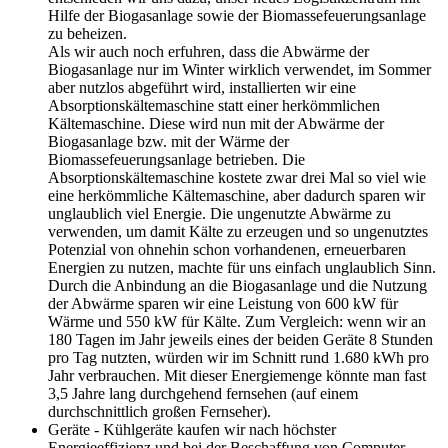
Hilfe der Biogasanlage sowie der Biomassefeuerungsanlage
zu beheizen.
Als wir auch noch erfuhren, dass die Abwärme der
Biogasanlage nur im Winter wirklich verwendet, im Sommer
aber nutzlos abgeführt wird, installierten wir eine
Absorptionskältemaschine statt einer herkömmlichen
Kältemaschine. Diese wird nun mit der Abwärme der
Biogasanlage bzw. mit der Wärme der
Biomassefeuerungsanlage betrieben. Die
Absorptionskältemaschine kostete zwar drei Mal so viel wie
eine herkömmliche Kältemaschine, aber dadurch sparen wir
unglaublich viel Energie. Die ungenutzte Abwärme zu
verwenden, um damit Kälte zu erzeugen und so ungenutztes
Potenzial von ohnehin schon vorhandenen, erneuerbaren
Energien zu nutzen, machte für uns einfach unglaublich Sinn.
Durch die Anbindung an die Biogasanlage und die Nutzung
der Abwärme sparen wir eine Leistung von 600 kW für
Wärme und 550 kW für Kälte. Zum Vergleich: wenn wir an
180 Tagen im Jahr jeweils eines der beiden Geräte 8 Stunden
pro Tag nutzten, würden wir im Schnitt rund 1.680 kWh pro
Jahr verbrauchen. Mit dieser Energiemenge könnte man fast
3,5 Jahre lang durchgehend fernsehen (auf einem
durchschnittlich großen Fernseher).
Geräte - Kühlgeräte kaufen wir nach höchster
Energieeffizienz und bei der Beschaffung von Computer-