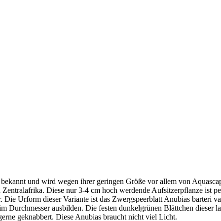
istik bekannt und wird wegen ihrer geringen Größe vor allem von Aquascap
d Zentralafrika. Diese nur 3-4 cm hoch werdende Aufsitzerpflanze ist 
 Die Urform dieser Variante ist das Zwergspeerblatt Anubias barteri va
1 cm im Durchmesser ausbilden. Die festen dunkelgrünen Blättchen diese
erne geknabbert. Diese Anubias braucht nicht viel Licht.