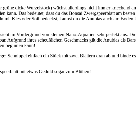
(der grüne dicke Wurzelstock) wächst allerdings nicht immer kriechend
ulen kann. Das bedeutet, dass du das Bonsai-Zwergspeerblatt am besten
ln mit Kies oder Soil bedeckst, kannst du die Anubias auch am Boden k
ieht im Vordergrund von kleinen Nano-Aquarien sehr perfekt aus. Die pfl
. Aufgrund ihres scheußlichen Geschmacks gilt die Anubias als Barschf
hen beginnen kann!
e: Schnippel einfach ein Stück mit zwei Blättern dran ab und binde es 
speerblatt mit etwas Geduld sogar zum Blühen!