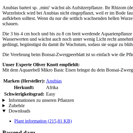
Anubias barteri sp. ‚mini‘ wächst als Aufsitzerpflanze. Ihr Rhizom 
Wurzelstock wird bei Anubias nicht eingepflanzt, weil er im Bode fa
aufkleben solltest. Wenn du nur die seitlich wachsenden hellen Wurze
schauen.
Die 3 bis 4 cm hoch und bis zu 8 cm breit werdende Aquarienpflanze s
Wasserwerten und wächst auch noch unter wenig Licht recht annehmbar
gedüngt, begünstigst du damit ihr Wachstum, sodass sie sogar zu blü
Die Verehrung beim Bonsai-Zwergpeerblatt ist so einfach wie die Pfleg
Unser Experte Oliver Knott empfiehlt:
Mit dem Aquarebell Mikro Basic Eisen bringst du dein Bonsai-Zwerg
Marken (Hersteller):
Anubias
Herkunft:
Afrika
Schwierigkeitsgrad:
Easy
Informationen zu unseren Pflanzen
Zubehör
Downloads
Plant information
(215,81 KB)
Passend dazu