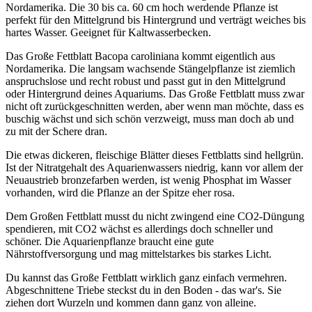
Nordamerika. Die 30 bis ca. 60 cm hoch werdende Pflanze ist
perfekt für den Mittelgrund bis Hintergrund und verträgt weiches bis
hartes Wasser. Geeignet für Kaltwasserbecken.
Das Große Fettblatt Bacopa caroliniana kommt eigentlich aus
Nordamerika. Die langsam wachsende Stängelpflanze ist ziemlich
anspruchslose und recht robust und passt gut in den Mittelgrund
oder Hintergrund deines Aquariums. Das Große Fettblatt muss zwar
nicht oft zurückgeschnitten werden, aber wenn man möchte, dass es
buschig wächst und sich schön verzweigt, muss man doch ab und
zu mit der Schere dran.
Die etwas dickeren, fleischige Blätter dieses Fettblatts sind hellgrün.
Ist der Nitratgehalt des Aquarienwassers niedrig, kann vor allem der
Neuaustrieb bronzefarben werden, ist wenig Phosphat im Wasser
vorhanden, wird die Pflanze an der Spitze eher rosa.
Dem Großen Fettblatt musst du nicht zwingend eine CO2-Düngung
spendieren, mit CO2 wächst es allerdings doch schneller und
schöner. Die Aquarienpflanze braucht eine gute
Nährstoffversorgung und mag mittelstarkes bis starkes Licht.
Du kannst das Große Fettblatt wirklich ganz einfach vermehren.
Abgeschnittene Triebe steckst du in den Boden - das war's. Sie
ziehen dort Wurzeln und kommen dann ganz von alleine.