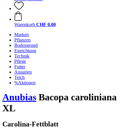
Warenkorb
CHF 0.00
Marken
Pflanzen
Bodengrund
Einrichtung
Technik
Pflege
Futter
Aquarien
Teich
%Aktionen
Anubias
Bacopa caroliniana
XL
Carolina-Fettblatt