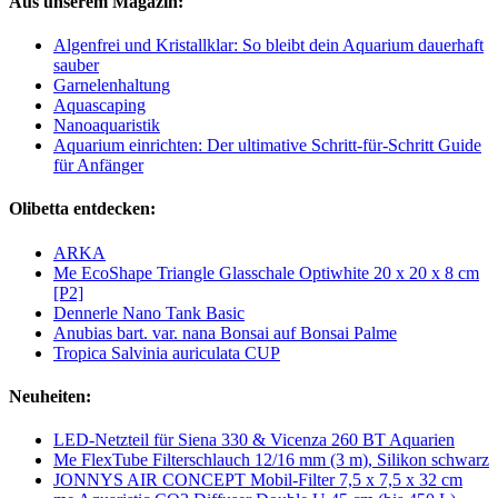
Aus unserem Magazin:
Algenfrei und Kristallklar: So bleibt dein Aquarium dauerhaft
sauber
Garnelenhaltung
Aquascaping
Nanoaquaristik
Aquarium einrichten: Der ultimative Schritt-für-Schritt Guide
für Anfänger
Olibetta entdecken:
ARKA
Me EcoShape Triangle Glasschale Optiwhite 20 x 20 x 8 cm
[P2]
Dennerle Nano Tank Basic
Anubias bart. var. nana Bonsai auf Bonsai Palme
Tropica Salvinia auriculata CUP
Neuheiten:
LED-Netzteil für Siena 330 & Vicenza 260 BT Aquarien
Me FlexTube Filterschlauch 12/16 mm (3 m), Silikon schwarz
JONNYS AIR CONCEPT Mobil-Filter 7,5 x 7,5 x 32 cm