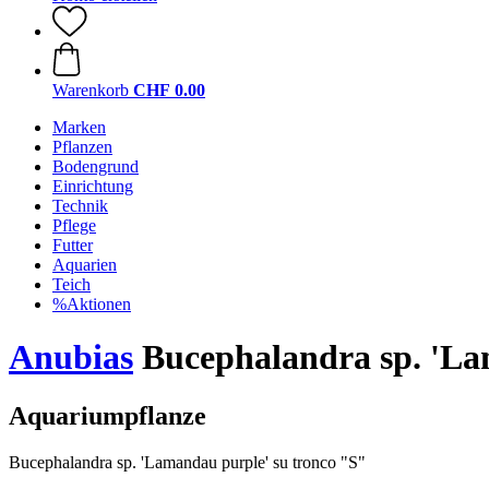
Warenkorb
CHF 0.00
Marken
Pflanzen
Bodengrund
Einrichtung
Technik
Pflege
Futter
Aquarien
Teich
%Aktionen
Anubias
Bucephalandra sp. 'La
Aquariumpflanze
Bucephalandra sp. 'Lamandau purple' su tronco "S"