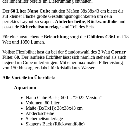
der Innenfilter bereits im Lieferumfang enthalten.
Der
60 Liter Nano Cube
mit den Maßen 38x38x43 cm bietet dir
auf kleiner Fläche große Gestaltungsmöglichkeiten um dein
perfektes Layout zu scapen.
Abdeckscheibe
,
Rückwandfolie
und
passende
Sicherheitsunterlage
sind Teil des Sets.
Für eine ausreichende
Beleuchtung
sorgt die
Chihiros C361
mit 18
Watt und 1850 Lumen.
Vollste Flexibilität hast du bei der Standortwahl des 2 Watt
Corner
Filter 60.
Der laufleise Eckfilter lässt sich nämlich stehend als auch
liegend im Cube unterbringen. Mit einer maximalen Filterleistung
von 150 l/h sorgt er dabei für kristallklares Wasser.
Alle Vorteile im Überblick:
Aquarium:
Nano Cube Basic, 60 L - "2022 Version"
Volumen: 60 Liter
Maße (BxTxH): 38x38x43 cm
Abdeckscheibe
Sicherheitsunterlage
Skaper's Back (Rückwandfolie)