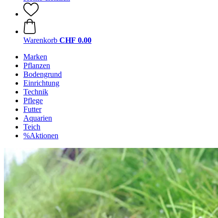
Warenkorb
CHF 0.00
Marken
Pflanzen
Bodengrund
Einrichtung
Technik
Pflege
Futter
Aquarien
Teich
%Aktionen