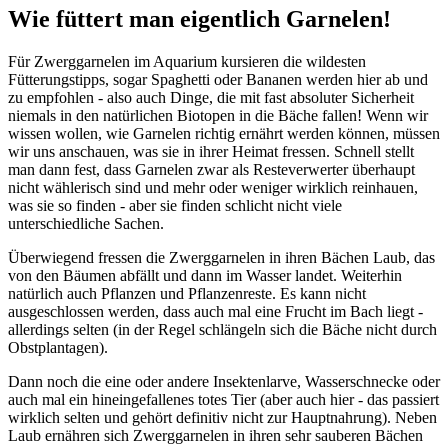
Wie füttert man eigentlich Garnelen!
Für Zwerggarnelen im Aquarium kursieren die wildesten
Fütterungstipps, sogar Spaghetti oder Bananen werden hier ab und
zu empfohlen - also auch Dinge, die mit fast absoluter Sicherheit
niemals in den natürlichen Biotopen in die Bäche fallen! Wenn wir
wissen wollen, wie Garnelen richtig ernährt werden können, müssen
wir uns anschauen, was sie in ihrer Heimat fressen. Schnell stellt
man dann fest, dass Garnelen zwar als Resteverwerter überhaupt
nicht wählerisch sind und mehr oder weniger wirklich reinhauen,
was sie so finden - aber sie finden schlicht nicht viele
unterschiedliche Sachen.
Überwiegend fressen die Zwerggarnelen in ihren Bächen Laub, das
von den Bäumen abfällt und dann im Wasser landet. Weiterhin
natürlich auch Pflanzen und Pflanzenreste. Es kann nicht
ausgeschlossen werden, dass auch mal eine Frucht im Bach liegt -
allerdings selten (in der Regel schlängeln sich die Bäche nicht durch
Obstplantagen).
Dann noch die eine oder andere Insektenlarve, Wasserschnecke oder
auch mal ein hineingefallenes totes Tier (aber auch hier - das passiert
wirklich selten und gehört definitiv nicht zur Hauptnahrung). Neben
Laub ernähren sich Zwerggarnelen in ihren sehr sauberen Bächen