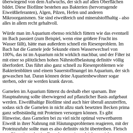
überwiegend von dem Aufwuchs, der sich auf allen Oberflächen
bildet. Diese Biofilme bestehen aus Bakterien (hervorragende
Eiweißlieferanten), Algen, Pilzen, Hefen und anderen
Mikroorganismen. Sie sind eiweißreich und mineralstoffhaltig - also
alles in allem recht gehaltvoll.
Würde man im Aquarium ebenso reichlich füttern wie das eventuell
im Bach passiert (zum Beispiel, wenn eine größere Frucht ins
Wasser fällt), hätte man außerdem schnell ein Riesenproblem. Im
Bach hat die Garnele jede Sekunde einen Wasserwechsel von
100%, das ist im Aquarium nicht wirklich machbar, und der Filter ist
mit einer so plötzlichen hohen Nährstoffbelastung definitiv völlig
überfordert. Das führt also ganz schnell zu Riesenproblemen wie
Bakterienblüten und einem Sauerstoffmangel im Aquarium, der sich
gewaschen hat. Daran können deine Aquarienbewohner sogar
sterben, oder sie werden krank davon.
Garnelen im Aquarium fütterst du deshalb eher sparsam. Ihre
Hauptnahrung sollte überwiegend auf pflanzlicher Basis aufgebaut
werden. Eiweißhaltige Biofilme sind auch hier überall anzutreffen,
sodass sich die Garnelen in nicht allzu stark besetzten Becken prima
ganz selbstständig mit Proteinen versorgen können. Es gibt
Hinweise, dass Garnelen bei zu viel nicht optimal verwertbarem
Eiweiß in ihrer Nahrung mit Häutungsproblemen reagieren, mit der
Proteinzufuhr sollte man es also definitiv nicht übertreiben. Fleisch