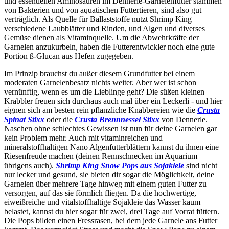
und essentiellen Aminosäuren im Dennerle-Garnelenfutter stammen
von Bakterien und von aquatischen Futtertieren, sind also gut
verträglich. Als Quelle für Ballaststoffe nutzt Shrimp King
verschiedene Laubblätter und Rinden, und Algen und diverses
Gemüse dienen als Vitaminquelle. Um die Abwehrkräfte der
Garnelen anzukurbeln, haben die Futterentwickler noch eine gute
Portion ß-Glucan aus Hefen zugegeben.
Im Prinzip brauchst du außer diesem Grundfutter bei einem
moderaten Garnelenbesatz nichts weiter. Aber wer ist schon
vernünftig, wenn es um die Lieblinge geht? Die süßen kleinen
Krabbler freuen sich durchaus auch mal über ein Leckerli - und hier
eignen sich am besten rein pflanzliche Knabbereien wie die
Crusta
Spinat Stixx
oder die
Crusta Brennnessel Stixx
von Dennerle.
Naschen ohne schlechtes Gewissen ist nun für deine Garnelen gar
kein Problem mehr. Auch mit vitaminreichen und
mineralstoffhaltigen Nano Algenfutterblättern kannst du ihnen eine
Riesenfreude machen (deinen Rennschnecken im Aquarium
übrigens auch).
Shrimp King Snow Pops aus Sojakleie
sind nicht
nur lecker und gesund, sie bieten dir sogar die Möglichkeit, deine
Garnelen über mehrere Tage hinweg mit einem guten Futter zu
versorgen, auf das sie förmlich fliegen. Da die hochwertige,
eiweißreiche und vitalstoffhaltige Sojakleie das Wasser kaum
belastet, kannst du hier sogar für zwei, drei Tage auf Vorrat füttern.
Die Pops bilden einen Fressrasen, bei dem jede Garnele ans Futter