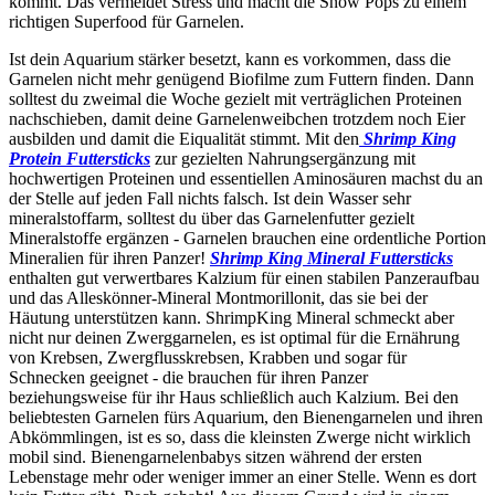
kommt. Das vermeidet Stress und macht die Snow Pops zu einem
richtigen Superfood für Garnelen.
Ist dein Aquarium stärker besetzt, kann es vorkommen, dass die
Garnelen nicht mehr genügend Biofilme zum Futtern finden. Dann
solltest du zweimal die Woche gezielt mit verträglichen Proteinen
nachschieben, damit deine Garnelenweibchen trotzdem noch Eier
ausbilden und damit die Eiqualität stimmt. Mit den
Shrimp King
Protein Futtersticks
zur gezielten Nahrungsergänzung mit
hochwertigen Proteinen und essentiellen Aminosäuren machst du an
der Stelle auf jeden Fall nichts falsch. Ist dein Wasser sehr
mineralstoffarm, solltest du über das Garnelenfutter gezielt
Mineralstoffe ergänzen - Garnelen brauchen eine ordentliche Portion
Mineralien für ihren Panzer!
Shrimp King Mineral Futtersticks
enthalten gut verwertbares Kalzium für einen stabilen Panzeraufbau
und das Alleskönner-Mineral Montmorillonit, das sie bei der
Häutung unterstützen kann. ShrimpKing Mineral schmeckt aber
nicht nur deinen Zwerggarnelen, es ist optimal für die Ernährung
von Krebsen, Zwergflusskrebsen, Krabben und sogar für
Schnecken geeignet - die brauchen für ihren Panzer
beziehungsweise für ihr Haus schließlich auch Kalzium. Bei den
beliebtesten Garnelen fürs Aquarium, den Bienengarnelen und ihren
Abkömmlingen, ist es so, dass die kleinsten Zwerge nicht wirklich
mobil sind. Bienengarnelenbabys sitzen während der ersten
Lebenstage mehr oder weniger immer an einer Stelle. Wenn es dort