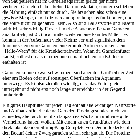
von Säugetieren hat im Garnelenaquarium gleich gar nichts
verloren. Garnelen haben keine Darmmuskulatur, sondern schieben
die Nahrung einfach nur so durch. Sie brauchen also schon eine
gewisse Menge, damit die Verdauung reibungslos funktioniert, und
die sollte nicht zu gehaltvoll sein. Also sind Ballaststoffe und Fasern
wirklich sehr wichtig für sie. Um die Abwehrkräfte von Garnelen
anzukurbeln, ist ß-Glucan mitterweile ein anerkanntes Mittel - es
kommt in der Außenhaut vieler Keime vor und signalisiert dem
Immunsystem von Garnelen eine erhöhte Aufmerksamkeit - ein
"Hallo-Wach" für die Krankheitsabwehr. Wenn du Garnelenfutter
kaufst, solltest du also immer auch darauf achten, ob ß-Glucan
enthalten ist.
Garnelen können zwar schwimmen, sind aber den Großteil der Zeit
eher am Boden oder auf sonstigen Oberflächen im Aquarium
unterwegs. Es ist also ziemlich wichtig, dass das Futter gleich
untergeht und nicht erst noch lange unerreichbar in der Gegend
umhertreibt.
Ein gutes Hauptfutter für jeden Tag enthält alle wichtigen Nährstoffe
und Aufbaustoffe, die deine Garnelen für ein gesundes, nicht zu
schnelles, aber auch nicht zu langsames Wachstum und eine gute
Vermehrung haben wollen. Mit einem guten Grundfutter wie dem
direkt absinkenden ShrimpKing Complete von Dennerle deckst du
den Bedarf deiner Zwerggarnelen schon sehr gut ab. Die Proteine