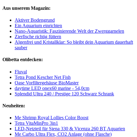
Aus unserem Magazin:
Aktiver Bodengrund
Ein Aquarium einrichten
Nano-Aquaristik: Faszinierende Welt der Zwerggarnelen
Zierfische richtig füttern
Algenfrei und Kristallklar: So bleibt dein Aquarium dauerhaft
sauber
Olibetta entdecken:
Fluval
Tetra Pond Kescher Net Fish
Oase Vorfiltergehäuse BioMaster
daytime LED onex60 marine - 54,0cm
Splendid Ultra 240 / Prestige 120 Schwarz Schrank
Neuheiten:
Me Shrimp Royal Lollies Color Boost
Tetra VitaMinPro 3in1
LED-Netzteil für Siena 330 & Vicenza 260 BT Aquarien
Me Carbo Ultra Flex, CO2 Anlage (ohne Flasche)