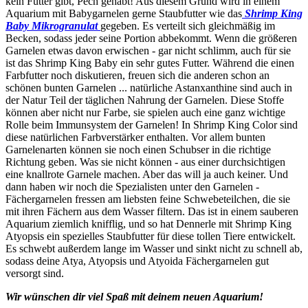
kein Futter gibt, Pech gehabt! Aus diesem Grund wird in einem
Aquarium mit Babygarnelen gerne Staubfutter wie das
Shrimp King
Baby Mikrogranulat
gegeben. Es verteilt sich gleichmäßig im
Becken, sodass jeder seine Portion abbekommt. Wenn die größeren
Garnelen etwas davon erwischen - gar nicht schlimm, auch für sie
ist das Shrimp King Baby ein sehr gutes Futter. Während die einen
Farbfutter noch diskutieren, freuen sich die anderen schon an
schönen bunten Garnelen ... natürliche Astanxanthine sind auch in
der Natur Teil der täglichen Nahrung der Garnelen. Diese Stoffe
können aber nicht nur Farbe, sie spielen auch eine ganz wichtige
Rolle beim Immunsystem der Garnelen! In Shrimp King Color
sind
diese natürlichen Farbverstärker enthalten. Vor allem bunten
Garnelenarten können sie noch einen Schubser in die richtige
Richtung geben. Was sie nicht können - aus einer durchsichtigen
eine knallrote Garnele machen. Aber das will ja auch keiner. Und
dann haben wir noch die Spezialisten unter den Garnelen -
Fächergarnelen fressen am liebsten feine Schwebeteilchen, die sie
mit ihren Fächern aus dem Wasser filtern. Das ist in einem sauberen
Aquarium ziemlich knifflig, und so hat Dennerle mit Shrimp King
Atyopsis ein spezielles Staubfutter für diese tollen Tiere entwickelt.
Es schwebt außerdem lange im Wasser und sinkt nicht zu schnell ab,
sodass deine Atya, Atyopsis und Atyoida Fächergarnelen gut
versorgt sind.
Wir wünschen dir viel Spaß mit deinem neuen Aquarium!