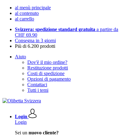
al menù principale
al contenuto
al carrello
Svizzera: spedizione standard gratuita
a partire da
CHF 69.90
Consegna in 3 giorni
Più di 6.200 prodotti
Aiuto
Dov'è il mio ordine?
Restituzione prodotti
Costi di spedizione
Opzioni di pagamento
Contattaci
Tutti i temi
Login
Login
Sei un
nuovo cliente?