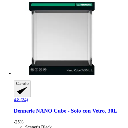
Carrello
4.8 (24)
Dennerle
NANO Cube -​ Solo con Vetro, 30L
-25%
Scaper's Black