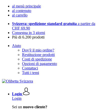
al menù principale
al contenuto
al carrello
Svizzera: spedizione standard gratuita
a partire da
CHF 69.90
Consegna in 3 giorni
Più di 6.200 prodotti
Aiuto
Dov'è il mio ordine?
Restituzione prodotti
Costi di spedizione
Opzioni di pagamento
Contattaci
Tutti i temi
Login
Login
Sei un
nuovo cliente?