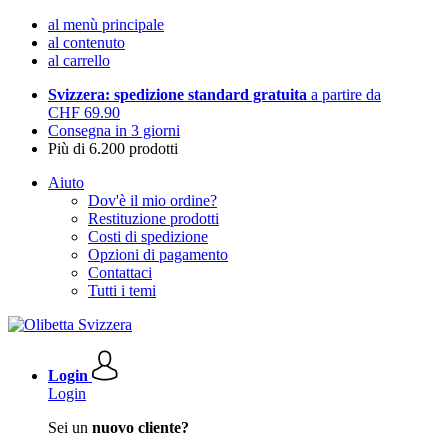
al menù principale
al contenuto
al carrello
Svizzera: spedizione standard gratuita
a partire da
CHF 69.90
Consegna in 3 giorni
Più di 6.200 prodotti
Aiuto
Dov'è il mio ordine?
Restituzione prodotti
Costi di spedizione
Opzioni di pagamento
Contattaci
Tutti i temi
Login
Login
Sei un
nuovo cliente?