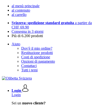
al menù principale
al contenuto
al carrello
Svizzera: spedizione standard gratuita
a partire da
CHF 69.90
Consegna in 3 giorni
Più di 6.200 prodotti
Aiuto
Dov'è il mio ordine?
Restituzione prodotti
Costi di spedizione
Opzioni di pagamento
Contattaci
Tutti i temi
Login
Login
Sei un
nuovo cliente?