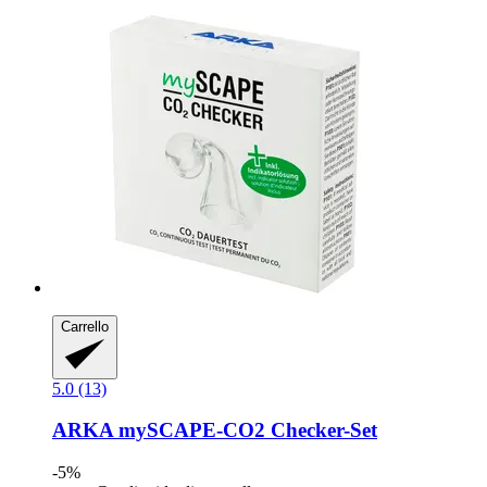
Carrello
5.0 (13)
ARKA
mySCAPE-​CO2 Checker-​Set
-5%