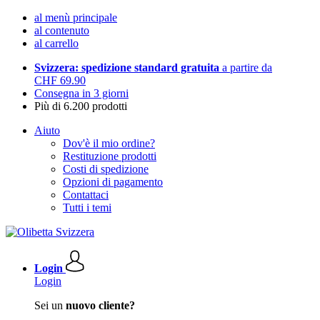
al menù principale
al contenuto
al carrello
Svizzera: spedizione standard gratuita
a partire da
CHF 69.90
Consegna in 3 giorni
Più di 6.200 prodotti
Aiuto
Dov'è il mio ordine?
Restituzione prodotti
Costi di spedizione
Opzioni di pagamento
Contattaci
Tutti i temi
Login
Login
Sei un
nuovo cliente?