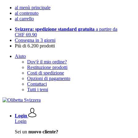
al menù principale
al contenuto
al carrello
Svizzera: spedizione standard gratuita
a partire da
CHF 69.90
Consegna in 3 giorni
Più di 6.200 prodotti
Aiuto
Dov'è il mio ordine?
Restituzione prodotti
Costi di spedizione
Opzioni di pagamento
Contattaci
Tutti i temi
Login
Login
Sei un
nuovo cliente?