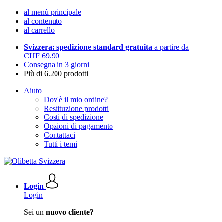
al menù principale
al contenuto
al carrello
Svizzera: spedizione standard gratuita
a partire da
CHF 69.90
Consegna in 3 giorni
Più di 6.200 prodotti
Aiuto
Dov'è il mio ordine?
Restituzione prodotti
Costi di spedizione
Opzioni di pagamento
Contattaci
Tutti i temi
Login
Login
Sei un
nuovo cliente?