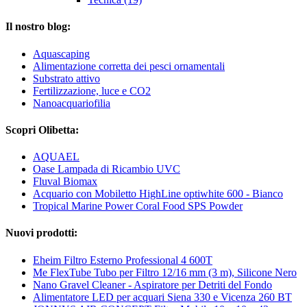
Il nostro blog:
Aquascaping
Alimentazione corretta dei pesci ornamentali
Substrato attivo
Fertilizzazione, luce e CO2
Nanoacquariofilia
Scopri Olibetta:
AQUAEL
Oase Lampada di Ricambio UVC
Fluval Biomax
Acquario con Mobiletto HighLine optiwhite 600 - Bianco
Tropical Marine Power Coral Food SPS Powder
Nuovi prodotti:
Eheim Filtro Esterno Professional 4 600T
Me FlexTube Tubo per Filtro 12/16 mm (3 m), Silicone Nero
Nano Gravel Cleaner - Aspiratore per Detriti del Fondo
Alimentatore LED per acquari Siena 330 e Vicenza 260 BT