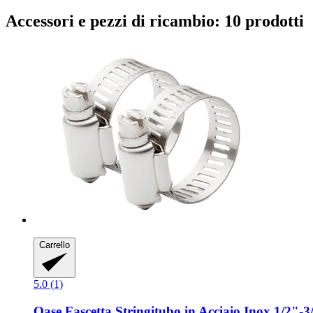
Accessori e pezzi di ricambio: 10 prodotti
Carrello
5.0 (1)
Oase
Fascetta Stringitubo in Acciaio Inox 1/2"-​3/