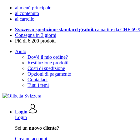
al menù principale
al contenuto
al carrello
Svizzera: spedizione standard gratuita
a partire da CHF 69.
Consegna in 3 giorni
Più di 6.200 prodotti
Aiuto
Dov'è il mio ordine?
Restituzione prodotti
Costi di spedizione
Opzioni di pagamento
Contattaci
Tutti i temi
Login
Login
Sei un
nuovo cliente?
Crea un account