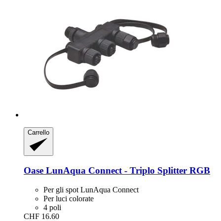
Carrello
Oase
LunAqua Connect -​ Triplo Splitter RGB
Per gli spot LunAqua Connect
Per luci colorate
4 poli
CHF 16.60