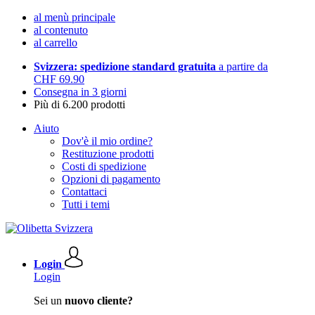
al menù principale
al contenuto
al carrello
Svizzera: spedizione standard gratuita
a partire da
CHF 69.90
Consegna in 3 giorni
Più di 6.200 prodotti
Aiuto
Dov'è il mio ordine?
Restituzione prodotti
Costi di spedizione
Opzioni di pagamento
Contattaci
Tutti i temi
Login
Login
Sei un
nuovo cliente?