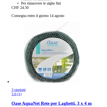
Per rimuovere le alghe fini
CHF 24.50
Consegna entro il giorno 14 agosto
3 opzioni
5.0 (1)
Oase
AquaNet Rete per Laghetti, 3 x 4 m