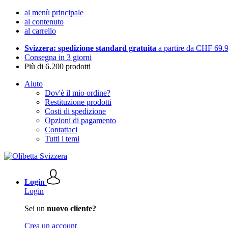
al menù principale
al contenuto
al carrello
Svizzera: spedizione standard gratuita
a partire da CHF 69.
Consegna in 3 giorni
Più di 6.200 prodotti
Aiuto
Dov'è il mio ordine?
Restituzione prodotti
Costi di spedizione
Opzioni di pagamento
Contattaci
Tutti i temi
Login
Login
Sei un
nuovo cliente?
Crea un account