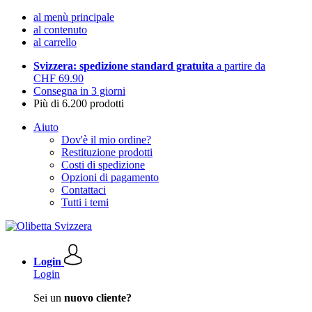
al menù principale
al contenuto
al carrello
Svizzera: spedizione standard gratuita
a partire da
CHF 69.90
Consegna in 3 giorni
Più di 6.200 prodotti
Aiuto
Dov'è il mio ordine?
Restituzione prodotti
Costi di spedizione
Opzioni di pagamento
Contattaci
Tutti i temi
Login
Login
Sei un
nuovo cliente?