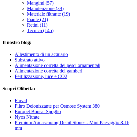
Mangimi (57)
Manutenzione (39)
Materiale filtrante (19)
Piante (21)
Retini (11)
Tecnica (145)
Il nostro blog:
Allestimento di un acquario
Substrato attivo
Alimentazione corretta dei pesci ornamentali
Alimentazione corretta dei gamberi
Fertilizzazione, luce e CO2
Scopri Olibetta:
Fluval
Filtro Deionizzante per Osmose System 380
Europet Bonsai Spoglio
Nyos Nitrate+
Premium Aquascaping Detail Stones - Mini Paesaggio 8-16
mm