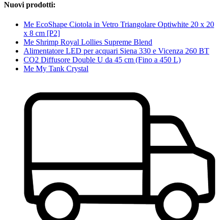
Nuovi prodotti:
Me EcoShape Ciotola in Vetro Triangolare Optiwhite 20 x 20
x 8 cm [P2]
Me Shrimp Royal Lollies Supreme Blend
Alimentatore LED per acquari Siena 330 e Vicenza 260 BT
CO2 Diffusore Double U da 45 cm (Fino a 450 L)
Me My Tank Crystal