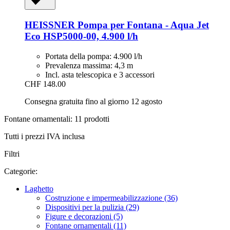
HEISSNER
Pompa per Fontana -​ Aqua Jet
Eco HSP5000-​00, 4.900 l/h
Portata della pompa: 4.900 l/h
Prevalenza massima: 4,3 m
Incl. asta telescopica e 3 accessori
CHF 148.00
Consegna gratuita fino al giorno 12 agosto
Fontane ornamentali: 11 prodotti
Tutti i prezzi IVA inclusa
Filtri
Categorie:
Laghetto
Costruzione e impermeabilizzazione (36)
Dispositivi per la pulizia (29)
Figure e decorazioni (5)
Fontane ornamentali (11)