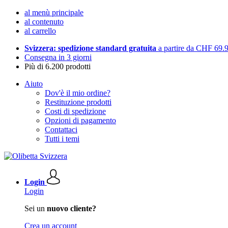
al menù principale
al contenuto
al carrello
Svizzera: spedizione standard gratuita
a partire da CHF 69.
Consegna in 3 giorni
Più di 6.200 prodotti
Aiuto
Dov'è il mio ordine?
Restituzione prodotti
Costi di spedizione
Opzioni di pagamento
Contattaci
Tutti i temi
Login
Login
Sei un
nuovo cliente?
Crea un account