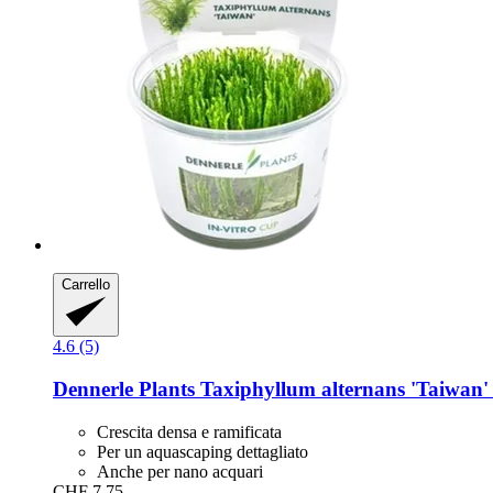
Carrello
4.6 (5)
Dennerle Plants
Taxiphyllum alternans 'Taiwan
Crescita densa e ramificata
Per un aquascaping dettagliato
Anche per nano acquari
CHF 7.75