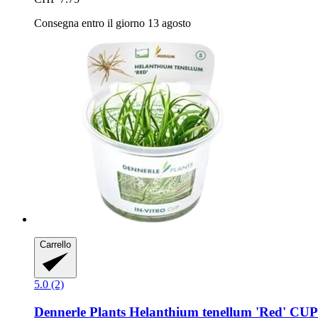
Consegna entro il giorno 13 agosto
Carrello
5.0 (2)
Dennerle Plants
Helanthium tenellum 'Red' CUP