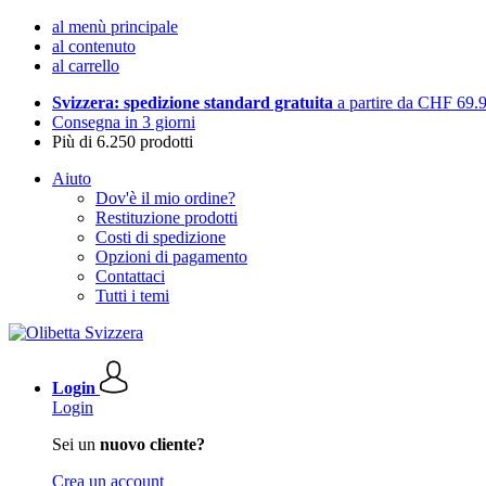
al menù principale
al contenuto
al carrello
Svizzera: spedizione standard gratuita
a partire da CHF 69.
Consegna in 3 giorni
Più di 6.250 prodotti
Aiuto
Dov'è il mio ordine?
Restituzione prodotti
Costi di spedizione
Opzioni di pagamento
Contattaci
Tutti i temi
Login
Login
Sei un
nuovo cliente?
Crea un account