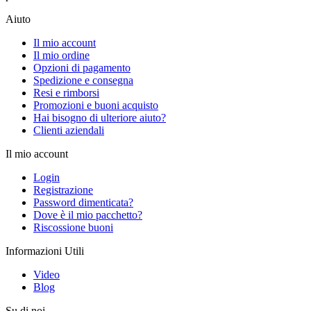
Aiuto
Il mio account
Il mio ordine
Opzioni di pagamento
Spedizione e consegna
Resi e rimborsi
Promozioni e buoni acquisto
Hai bisogno di ulteriore aiuto?
Clienti aziendali
Il mio account
Login
Registrazione
Password dimenticata?
Dove è il mio pacchetto?
Riscossione buoni
Informazioni Utili
Video
Blog
Su di noi