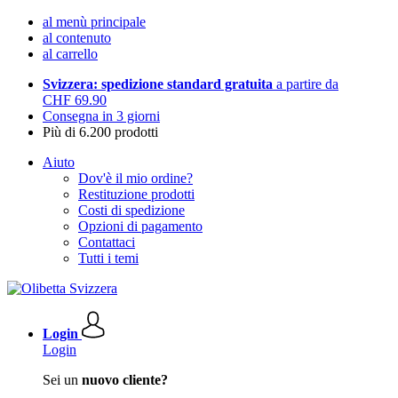
al menù principale
al contenuto
al carrello
Svizzera: spedizione standard gratuita
a partire da
CHF 69.90
Consegna in 3 giorni
Più di 6.200 prodotti
Aiuto
Dov'è il mio ordine?
Restituzione prodotti
Costi di spedizione
Opzioni di pagamento
Contattaci
Tutti i temi
Login
Login
Sei un
nuovo cliente?