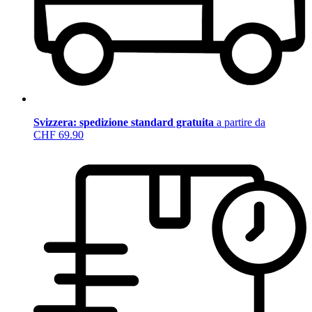
Svizzera: spedizione standard gratuita
a partire da
CHF 69.90