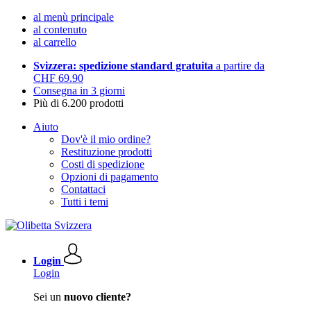
al menù principale
al contenuto
al carrello
Svizzera: spedizione standard gratuita
a partire da
CHF 69.90
Consegna in 3 giorni
Più di 6.200 prodotti
Aiuto
Dov'è il mio ordine?
Restituzione prodotti
Costi di spedizione
Opzioni di pagamento
Contattaci
Tutti i temi
Login
Login
Sei un
nuovo cliente?