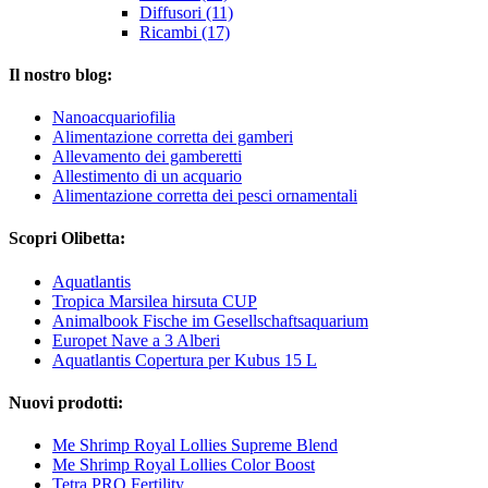
Diffusori (11)
Ricambi (17)
Il nostro blog:
Nanoacquariofilia
Alimentazione corretta dei gamberi
Allevamento dei gamberetti
Allestimento di un acquario
Alimentazione corretta dei pesci ornamentali
Scopri Olibetta:
Aquatlantis
Tropica Marsilea hirsuta CUP
Animalbook Fische im Gesellschaftsaquarium
Europet Nave a 3 Alberi
Aquatlantis Copertura per Kubus 15 L
Nuovi prodotti:
Me Shrimp Royal Lollies Supreme Blend
Me Shrimp Royal Lollies Color Boost
Tetra PRO Fertility