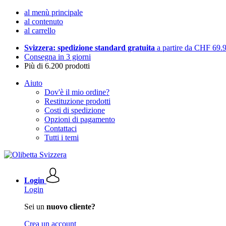
al menù principale
al contenuto
al carrello
Svizzera: spedizione standard gratuita
a partire da CHF 69.
Consegna in 3 giorni
Più di 6.200 prodotti
Aiuto
Dov'è il mio ordine?
Restituzione prodotti
Costi di spedizione
Opzioni di pagamento
Contattaci
Tutti i temi
Login
Login
Sei un
nuovo cliente?
Crea un account