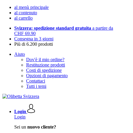
al menù principale
al contenuto
al carrello
Svizzera: spedizione standard gratuita
a partire da
CHF 69.90
Consegna in 3 giorni
Più di 6.200 prodotti
Aiuto
Dov'è il mio ordine?
Restituzione prodotti
Costi di spedizione
Opzioni di pagamento
Contattaci
Tutti i temi
Login
Login
Sei un
nuovo cliente?