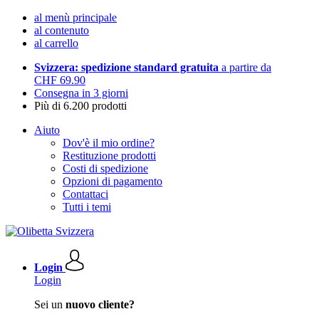
al menù principale
al contenuto
al carrello
Svizzera: spedizione standard gratuita
a partire da
CHF 69.90
Consegna in 3 giorni
Più di 6.200 prodotti
Aiuto
Dov'è il mio ordine?
Restituzione prodotti
Costi di spedizione
Opzioni di pagamento
Contattaci
Tutti i temi
Login
Login
Sei un
nuovo cliente?