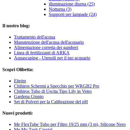
illuminazione diurna (25)
Notturna (3)
Supporti per lampade (24)
Il nostro blog:
Trattamento dell'acqua
Manutenzione dell'acqua dell'acquario
Alimentazione corretta dei gamberi
Linea di fertilizzanti di ARKA
Aquascaping - Utensili per il tuo acquario
Scopri Olibetta:
Eheim
Chihiros Schermi a Specchio per WRGB2 Pro
Chihiros Tubo di Uscita Tipo Lily in Vetro
Gardena Giunto
Set di Polveri per la Calibrazione del pH
Nuovi prodotti:
Me FlexTube Tubo per Filtro 19/25 mm (3 m), Silicone Nero
Me My Tank Crystal