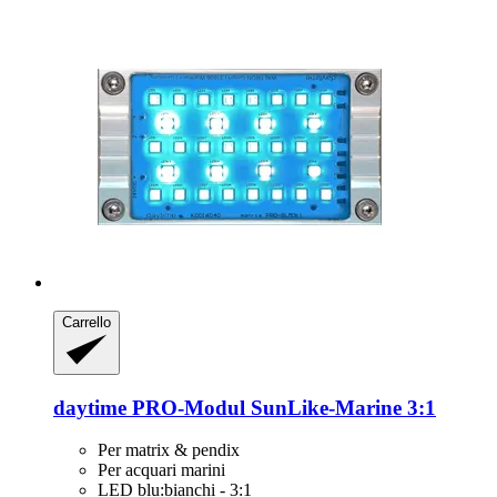
Carrello
daytime
PRO-​Modul SunLike-​Marine 3:1
Per matrix & pendix
Per acquari marini
LED blu:bianchi - 3:1