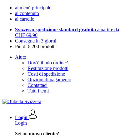
al menù principale
al contenuto
al carrello
Svizzera: spedizione standard gratuita
a partire da
CHF 69.90
Consegna in 3 giorni
Più di 6.200 prodotti
Aiuto
Dov'è il mio ordine?
Restituzione prodotti
Costi di spedizione
Opzioni di pagamento
Contattaci
Tutti i temi
Login
Login
Sei un
nuovo cliente?