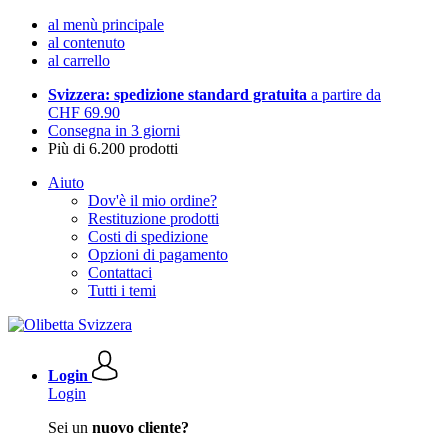
al menù principale
al contenuto
al carrello
Svizzera: spedizione standard gratuita
a partire da
CHF 69.90
Consegna in 3 giorni
Più di 6.200 prodotti
Aiuto
Dov'è il mio ordine?
Restituzione prodotti
Costi di spedizione
Opzioni di pagamento
Contattaci
Tutti i temi
Login
Login
Sei un
nuovo cliente?