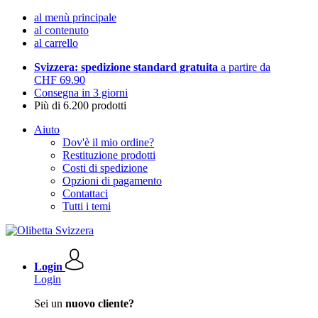
al menù principale
al contenuto
al carrello
Svizzera: spedizione standard gratuita
a partire da
CHF 69.90
Consegna in 3 giorni
Più di 6.200 prodotti
Aiuto
Dov'è il mio ordine?
Restituzione prodotti
Costi di spedizione
Opzioni di pagamento
Contattaci
Tutti i temi
Login
Login
Sei un
nuovo cliente?