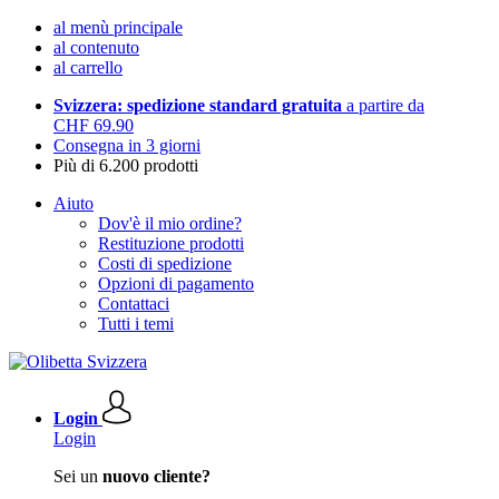
al menù principale
al contenuto
al carrello
Svizzera: spedizione standard gratuita
a partire da
CHF 69.90
Consegna in 3 giorni
Più di 6.200 prodotti
Aiuto
Dov'è il mio ordine?
Restituzione prodotti
Costi di spedizione
Opzioni di pagamento
Contattaci
Tutti i temi
Login
Login
Sei un
nuovo cliente?