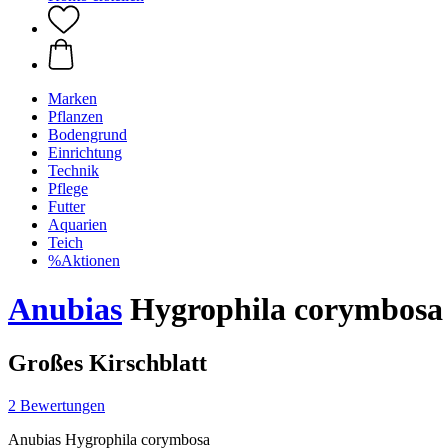
Marken
Pflanzen
Bodengrund
Einrichtung
Technik
Pflege
Futter
Aquarien
Teich
%Aktionen
Anubias
Hygrophila corymbosa
Großes Kirschblatt
2 Bewertungen
Anubias Hygrophila corymbosa