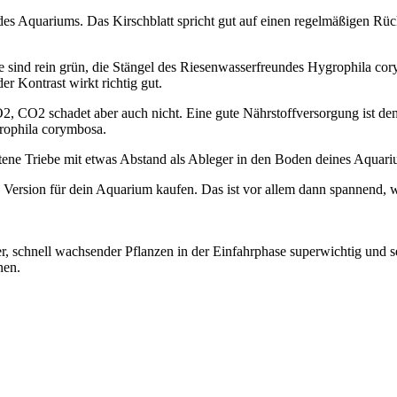
des Aquariums. Das Kirschblatt spricht gut auf einen regelmäßigen Rü
 Sie sind rein grün, die Stängel des Riesenwasserfreundes Hygrophila 
r Kontrast wirkt richtig gut.
2, CO2 schadet aber auch nicht. Eine gute Nährstoffversorgung ist dem
rophila corymbosa.
ttene Triebe mit etwas Abstand als Ableger in den Boden deines Aquari
 Version für dein Aquarium kaufen. Das ist vor allem dann spannend, 
ser, schnell wachsender Pflanzen in der Einfahrphase superwichtig und
nen.