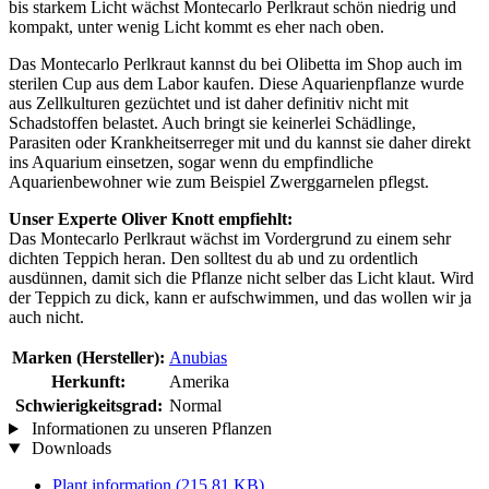
bis starkem Licht wächst Montecarlo Perlkraut schön niedrig und
kompakt, unter wenig Licht kommt es eher nach oben.
Das Montecarlo Perlkraut kannst du bei Olibetta im Shop auch im
sterilen Cup aus dem Labor kaufen. Diese Aquarienpflanze wurde
aus Zellkulturen gezüchtet und ist daher definitiv nicht mit
Schadstoffen belastet. Auch bringt sie keinerlei Schädlinge,
Parasiten oder Krankheitserreger mit und du kannst sie daher direkt
ins Aquarium einsetzen, sogar wenn du empfindliche
Aquarienbewohner wie zum Beispiel Zwerggarnelen pflegst.
Unser Experte Oliver Knott empfiehlt:
Das Montecarlo Perlkraut wächst im Vordergrund zu einem sehr
dichten Teppich heran. Den solltest du ab und zu ordentlich
ausdünnen, damit sich die Pflanze nicht selber das Licht klaut. Wird
der Teppich zu dick, kann er aufschwimmen, und das wollen wir ja
auch nicht.
Marken (Hersteller):
Anubias
Herkunft:
Amerika
Schwierigkeitsgrad:
Normal
Informationen zu unseren Pflanzen
Downloads
Plant information
(215,81 KB)