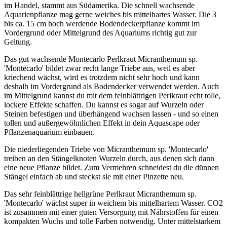
im Handel, stammt aus Südamerika. Die schnell wachsende
Aquarienpflanze mag gerne weiches bis mittelhartes Wasser. Die 3
bis ca. 15 cm hoch werdende Bodendeckerpflanze kommt im
Vordergrund oder Mittelgrund des Aquariums richtig gut zur
Geltung.
Das gut wachsende Montecarlo Perlkraut Micranthemum sp.
'Montecarlo' bildet zwar recht lange Triebe aus, weil es aber
kriechend wächst, wird es trotzdem nicht sehr hoch und kann
deshalb im Vordergrund als Bodendecker verwendet werden. Auch
im Mittelgrund kannst du mit dem feinblättrigen Perlkraut echt tolle,
lockere Effekte schaffen. Du kannst es sogar auf Wurzeln oder
Steinen befestigen und überhängend wachsen lassen - und so einen
tollen und außergewöhnlichen Effekt in dein Aquascape oder
Pflanzenaquarium einbauen.
Die niederliegenden Triebe von Micranthemum sp. 'Montecarlo'
treiben an den Stängelknoten Wurzeln durch, aus denen sich dann
eine neue Pflanze bildet. Zum Vermehren schneidest du die dünnen
Stängel einfach ab und steckst sie mit einer Pinzette neu.
Das sehr feinblättrige hellgrüne Perlkraut Micranthemum sp.
'Montecarlo' wächst super in weichem bis mittelhartem Wasser. CO2
ist zusammen mit einer guten Versorgung mit Nährstoffen für einen
kompakten Wuchs und tolle Farben notwendig. Unter mittelstarkem