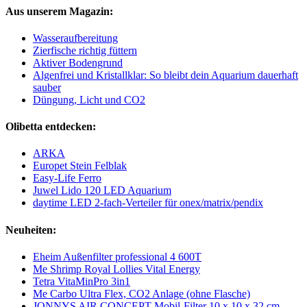
Aus unserem Magazin:
Wasseraufbereitung
Zierfische richtig füttern
Aktiver Bodengrund
Algenfrei und Kristallklar: So bleibt dein Aquarium dauerhaft
sauber
Düngung, Licht und CO2
Olibetta entdecken:
ARKA
Europet Stein Felblak
Easy-Life Ferro
Juwel Lido 120 LED Aquarium
daytime LED 2-fach-Verteiler für onex/matrix/pendix
Neuheiten:
Eheim Außenfilter professional 4 600T
Me Shrimp Royal Lollies Vital Energy
Tetra VitaMinPro 3in1
Me Carbo Ultra Flex, CO2 Anlage (ohne Flasche)
JONNYS AIR CONCEPT Mobil-Filter 10 x 10 x 32 cm