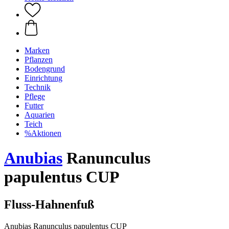
Marken
Pflanzen
Bodengrund
Einrichtung
Technik
Pflege
Futter
Aquarien
Teich
%Aktionen
Anubias
Ranunculus
papulentus CUP
Fluss-Hahnenfuß
Anubias Ranunculus papulentus CUP