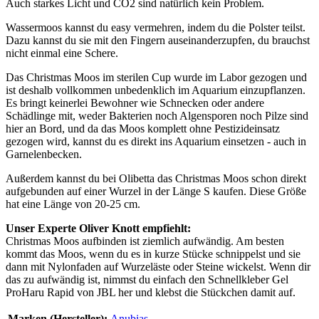
Auch starkes Licht und CO2 sind natürlich kein Problem.
Wassermoos kannst du easy vermehren, indem du die Polster teilst.
Dazu kannst du sie mit den Fingern auseinanderzupfen, du brauchst
nicht einmal eine Schere.
Das Christmas Moos im sterilen Cup wurde im Labor gezogen und
ist deshalb vollkommen unbedenklich im Aquarium einzupflanzen.
Es bringt keinerlei Bewohner wie Schnecken oder andere
Schädlinge mit, weder Bakterien noch Algensporen noch Pilze sind
hier an Bord, und da das Moos komplett ohne Pestizideinsatz
gezogen wird, kannst du es direkt ins Aquarium einsetzen - auch in
Garnelenbecken.
Außerdem kannst du bei Olibetta das Christmas Moos schon direkt
aufgebunden auf einer Wurzel in der Länge S kaufen. Diese Größe
hat eine Länge von 20-25 cm.
Unser Experte Oliver Knott empfiehlt:
Christmas Moos aufbinden ist ziemlich aufwändig. Am besten
kommt das Moos, wenn du es in kurze Stücke schnippelst und sie
dann mit Nylonfaden auf Wurzeläste oder Steine wickelst. Wenn dir
das zu aufwändig ist, nimmst du einfach den Schnellkleber Gel
ProHaru Rapid von JBL her und klebst die Stückchen damit auf.
Marken (Hersteller):
Anubias