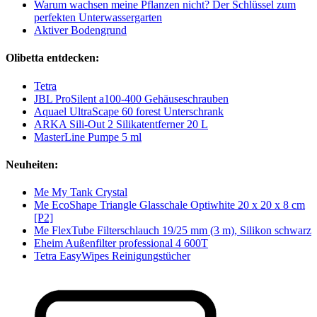
Warum wachsen meine Pflanzen nicht? Der Schlüssel zum
perfekten Unterwassergarten
Aktiver Bodengrund
Olibetta entdecken:
Tetra
JBL ProSilent a100-400 Gehäuseschrauben
Aquael UltraScape 60 forest Unterschrank
ARKA Sili-Out 2 Silikatentferner 20 L
MasterLine Pumpe 5 ml
Neuheiten:
Me My Tank Crystal
Me EcoShape Triangle Glasschale Optiwhite 20 x 20 x 8 cm
[P2]
Me FlexTube Filterschlauch 19/25 mm (3 m), Silikon schwarz
Eheim Außenfilter professional 4 600T
Tetra EasyWipes Reinigungstücher