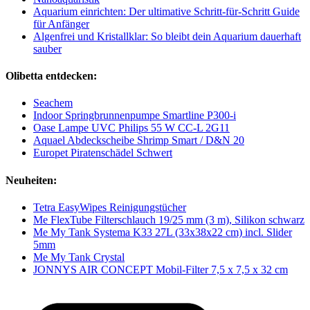
Aquarium einrichten: Der ultimative Schritt-für-Schritt Guide
für Anfänger
Algenfrei und Kristallklar: So bleibt dein Aquarium dauerhaft
sauber
Olibetta entdecken:
Seachem
Indoor Springbrunnenpumpe Smartline P300-i
Oase Lampe UVC Philips 55 W CC-L 2G11
Aquael Abdeckscheibe Shrimp Smart / D&N 20
Europet Piratenschädel Schwert
Neuheiten:
Tetra EasyWipes Reinigungstücher
Me FlexTube Filterschlauch 19/25 mm (3 m), Silikon schwarz
Me My Tank Systema K33 27L (33x38x22 cm) incl. Slider
5mm
Me My Tank Crystal
JONNYS AIR CONCEPT Mobil-Filter 7,5 x 7,5 x 32 cm