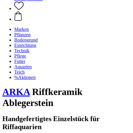
Marken
Pflanzen
Bodengrund
Einrichtung
Technik
Pflege
Futter
Aquarien
Teich
%Aktionen
ARKA
Riffkeramik
Ablegerstein
Handgefertigtes Einzelstück für
Riffaquarien