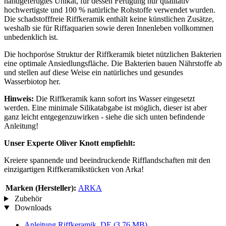
handgefertigtes Unikat, für dessen Fertigung nur qualitativ
hochwertigste und 100 % natürliche Rohstoffe verwendet wurden.
Die schadstofffreie Riffkeramik enthält keine künstlichen Zusätze,
weshalb sie für Riffaquarien sowie deren Innenleben vollkommen
unbedenklich ist.
Die hochporöse Struktur der Riffkeramik bietet nützlichen Bakterien
eine optimale Ansiedlungsfläche. Die Bakterien bauen Nährstoffe ab
und stellen auf diese Weise ein natürliches und gesundes
Wasserbiotop her.
Hinweis:
Die Riffkeramik kann sofort ins Wasser eingesetzt
werden. Eine minimale Silikatabgabe ist möglich, dieser ist aber
ganz leicht entgegenzuwirken - siehe die sich unten befindende
Anleitung!
Unser Experte Oliver Knott empfiehlt:
Kreiere spannende und beeindruckende Rifflandschaften mit den
einzigartigen Riffkeramikstücken von Arka!
Marken (Hersteller):
ARKA
Zubehör
Downloads
Anleitung Riffkeramik_DE
(3,76 MB)