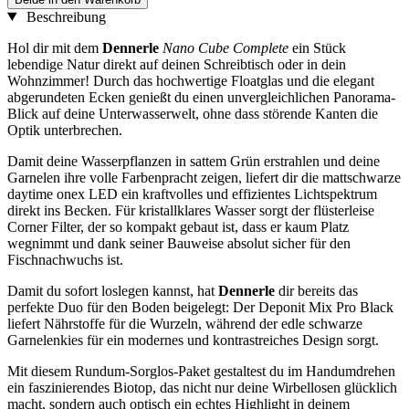
Beschreibung
Hol dir mit dem
Dennerle
Nano Cube Complete
ein Stück
lebendige Natur direkt auf deinen Schreibtisch oder in dein
Wohnzimmer! Durch das hochwertige Floatglas und die elegant
abgerundeten Ecken genießt du einen unvergleichlichen Panorama-
Blick auf deine Unterwasserwelt, ohne dass störende Kanten die
Optik unterbrechen.
Damit deine Wasserpflanzen in sattem Grün erstrahlen und deine
Garnelen ihre volle Farbenpracht zeigen, liefert dir die mattschwarze
daytime onex LED ein kraftvolles und effizientes Lichtspektrum
direkt ins Becken. Für kristallklares Wasser sorgt der flüsterleise
Corner Filter, der so kompakt gebaut ist, dass er kaum Platz
wegnimmt und dank seiner Bauweise absolut sicher für den
Fischnachwuchs ist.
Damit du sofort loslegen kannst, hat
Dennerle
dir bereits das
perfekte Duo für den Boden beigelegt: Der Deponit Mix Pro Black
liefert Nährstoffe für die Wurzeln, während der edle schwarze
Garnelenkies für ein modernes und kontrastreiches Design sorgt.
Mit diesem Rundum-Sorglos-Paket gestaltest du im Handumdrehen
ein faszinierendes Biotop, das nicht nur deine Wirbellosen glücklich
macht, sondern auch optisch ein echtes Highlight in deinem