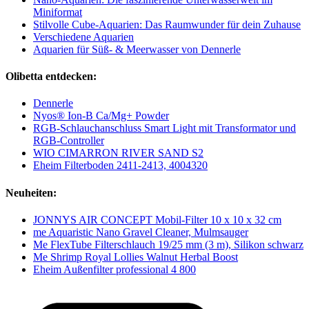
Miniformat
Stilvolle Cube-Aquarien: Das Raumwunder für dein Zuhause
Verschiedene Aquarien
Aquarien für Süß- & Meerwasser von Dennerle
Olibetta entdecken:
Dennerle
Nyos® Ion-B Ca/Mg+ Powder
RGB-Schlauchanschluss Smart Light mit Transformator und
RGB-Controller
WIO CIMARRON RIVER SAND S2
Eheim Filterboden 2411-2413, 4004320
Neuheiten:
JONNYS AIR CONCEPT Mobil-Filter 10 x 10 x 32 cm
me Aquaristic Nano Gravel Cleaner, Mulmsauger
Me FlexTube Filterschlauch 19/25 mm (3 m), Silikon schwarz
Me Shrimp Royal Lollies Walnut Herbal Boost
Eheim Außenfilter professional 4 800