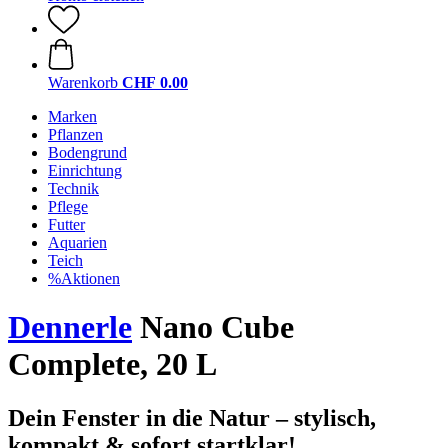
Warenkorb
CHF 0.00
Marken
Pflanzen
Bodengrund
Einrichtung
Technik
Pflege
Futter
Aquarien
Teich
%Aktionen
Dennerle
Nano Cube
Complete, 20 L
Dein Fenster in die Natur – stylisch,
kompakt & sofort startklar!