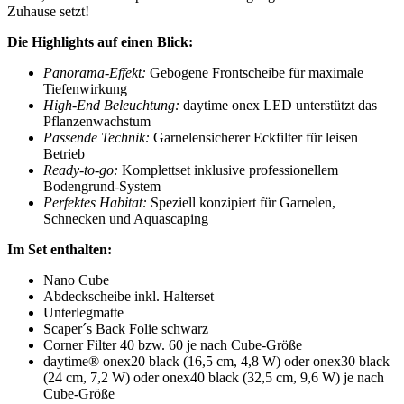
Zuhause setzt!
Die Highlights auf einen Blick:
Panorama-Effekt:
Gebogene Frontscheibe für maximale
Tiefenwirkung
High-End Beleuchtung:
daytime onex LED unterstützt das
Pflanzenwachstum
Passende Technik:
Garnelensicherer Eckfilter für leisen
Betrieb
Ready-to-go:
Komplettset inklusive professionellem
Bodengrund-System
Perfektes Habitat:
Speziell konzipiert für Garnelen,
Schnecken und Aquascaping
Im Set enthalten:
Nano Cube
Abdeckscheibe inkl. Halterset
Unterlegmatte
Scaper´s Back Folie schwarz
Corner Filter 40 bzw. 60 je nach Cube-Größe
daytime® onex20 black (16,5 cm, 4,8 W) oder onex30 black
(24 cm, 7,2 W) oder onex40 black (32,5 cm, 9,6 W) je nach
Cube-Größe