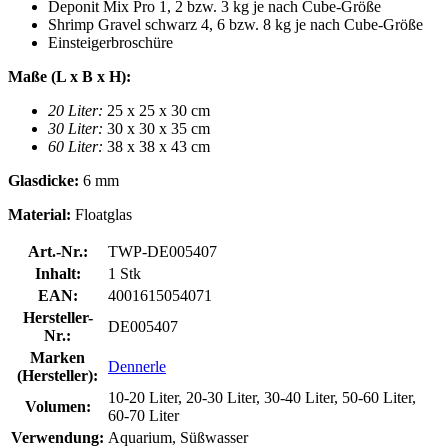
Deponit Mix Pro 1, 2 bzw. 3 kg je nach Cube-Größe
Shrimp Gravel schwarz 4, 6 bzw. 8 kg je nach Cube-Größe
Einsteigerbroschüre
Maße (L x B x H):
20 Liter:
25 x 25 x 30 cm
30 Liter:
30 x 30 x 35 cm
60 Liter:
38 x 38 x 43 cm
Glasdicke:
6 mm
Material:
Floatglas
Art.-Nr.:
TWP-DE005407
Inhalt:
1 Stk
EAN:
4001615054071
Hersteller-
DE005407
Nr.:
Marken
Dennerle
(Hersteller):
10-20 Liter, 20-30 Liter, 30-40 Liter, 50-60 Liter,
Volumen:
60-70 Liter
Verwendung:
Aquarium, Süßwasser