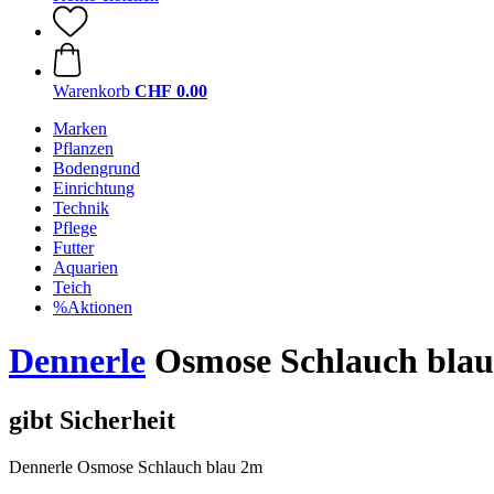
Warenkorb
CHF 0.00
Marken
Pflanzen
Bodengrund
Einrichtung
Technik
Pflege
Futter
Aquarien
Teich
%Aktionen
Dennerle
Osmose Schlauch bla
gibt Sicherheit
Dennerle Osmose Schlauch blau 2m