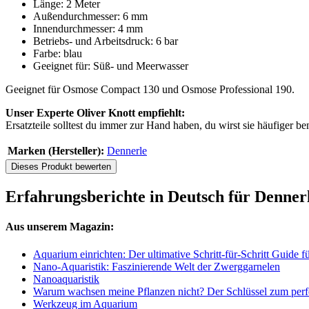
Länge: 2 Meter
Außendurchmesser: 6 mm
Innendurchmesser: 4 mm
Betriebs- und Arbeitsdruck: 6 bar
Farbe: blau
Geeignet für: Süß- und Meerwasser
Geeignet für Osmose Compact 130 und Osmose Professional 190.
Unser Experte Oliver Knott empfiehlt:
Ersatzteile solltest du immer zur Hand haben, du wirst sie häufiger be
Marken (Hersteller):
Dennerle
Dieses Produkt bewerten
Erfahrungsberichte in Deutsch für Denne
Aus unserem Magazin:
Aquarium einrichten: Der ultimative Schritt-für-Schritt Guide 
Nano-Aquaristik: Faszinierende Welt der Zwerggarnelen
Nanoaquaristik
Warum wachsen meine Pflanzen nicht? Der Schlüssel zum perf
Werkzeug im Aquarium