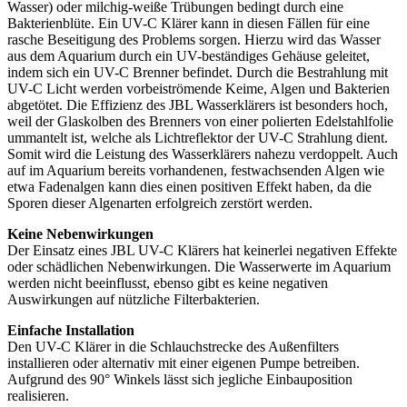
Wasser) oder milchig-weiße Trübungen bedingt durch eine
Bakterienblüte. Ein UV-C Klärer kann in diesen Fällen für eine
rasche Beseitigung des Problems sorgen. Hierzu wird das Wasser
aus dem Aquarium durch ein UV-beständiges Gehäuse geleitet,
indem sich ein UV-C Brenner befindet. Durch die Bestrahlung mit
UV-C Licht werden vorbeiströmende Keime, Algen und Bakterien
abgetötet. Die Effizienz des JBL Wasserklärers ist besonders hoch,
weil der Glaskolben des Brenners von einer polierten Edelstahlfolie
ummantelt ist, welche als Lichtreflektor der UV-C Strahlung dient.
Somit wird die Leistung des Wasserklärers nahezu verdoppelt. Auch
auf im Aquarium bereits vorhandenen, festwachsenden Algen wie
etwa Fadenalgen kann dies einen positiven Effekt haben, da die
Sporen dieser Algenarten erfolgreich zerstört werden.
Keine Nebenwirkungen
Der Einsatz eines JBL UV-C Klärers hat keinerlei negativen Effekte
oder schädlichen Nebenwirkungen. Die Wasserwerte im Aquarium
werden nicht beeinflusst, ebenso gibt es keine negativen
Auswirkungen auf nützliche Filterbakterien.
Einfache Installation
Den UV-C Klärer in die Schlauchstrecke des Außenfilters
installieren oder alternativ mit einer eigenen Pumpe betreiben.
Aufgrund des 90° Winkels lässt sich jegliche Einbauposition
realisieren.