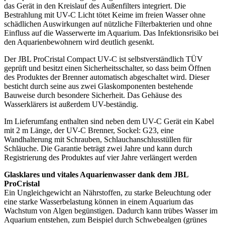
das Gerät in den Kreislauf des Außenfilters integriert. Die
Bestrahlung mit UV-C Licht tötet Keime im freien Wasser ohne
schädlichen Auswirkungen auf nützliche Filterbakterien und ohne
Einfluss auf die Wasserwerte im Aquarium. Das Infektionsrisiko bei
den Aquarienbewohnern wird deutlich gesenkt.
Der JBL ProCristal Compact UV-C ist selbstverständlich TÜV
geprüft und besitzt einen Sicherheitsschalter, so dass beim Öffnen
des Produktes der Brenner automatisch abgeschaltet wird. Dieser
besticht durch seine aus zwei Glaskomponenten bestehende
Bauweise durch besondere Sicherheit. Das Gehäuse des
Wasserklärers ist außerdem UV-beständig.
Im Lieferumfang enthalten sind neben dem UV-C Gerät ein Kabel
mit 2 m Länge, der UV-C Brenner, Sockel: G23, eine
Wandhalterung mit Schrauben, Schlauchanschlusstüllen für
Schläuche. Die Garantie beträgt zwei Jahre und kann durch
Registrierung des Produktes auf vier Jahre verlängert werden
Glasklares und vitales Aquarienwasser dank dem JBL
ProCristal
Ein Ungleichgewicht an Nährstoffen, zu starke Beleuchtung oder
eine starke Wasserbelastung können in einem Aquarium das
Wachstum von Algen begünstigen. Dadurch kann trübes Wasser im
Aquarium entstehen, zum Beispiel durch Schwebealgen (grünes