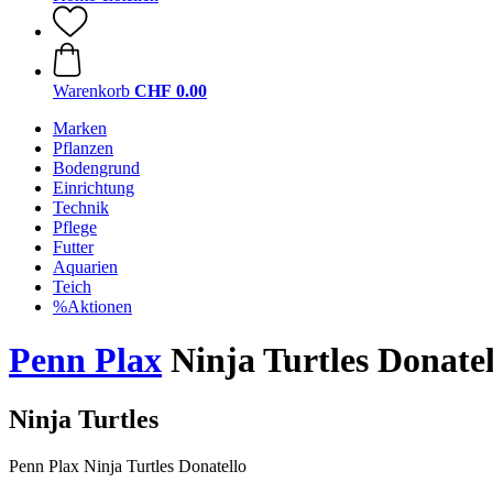
Warenkorb
CHF 0.00
Marken
Pflanzen
Bodengrund
Einrichtung
Technik
Pflege
Futter
Aquarien
Teich
%Aktionen
Penn Plax
Ninja Turtles Donatel
Ninja Turtles
Penn Plax Ninja Turtles Donatello