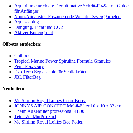
Aquarium einrichten: Der ultimative Schritt-für-Schritt Guide
für Anfänger
Nano-Aquaristik: Faszinierende Welt der Zwerggarnelen
Aquascaping
Düngung, Licht und CO2
Aktiver Bodengrund
Olibetta entdecken:
Chihiros
Tropical Marine Power Spirulina Formula Granules
Penn Plax Gary
Exo Terra Sepiaschale für Schildkröten
JBL FilterBag
Neuheiten:
Me Shrimp Royal Lollies Color Boost
JONNYS AIR CONCEPT Mobil-Filter 10 x 10 x 32 cm
Eheim Außenfilter professional 4 800
Tetra VitaMinPro 3in1
Me Shrimp Royal Lollies Bee Pollen