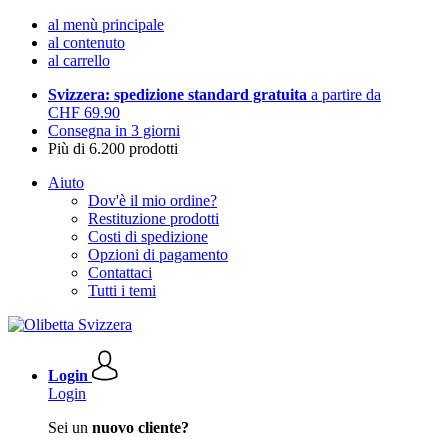
al menù principale
al contenuto
al carrello
Svizzera: spedizione standard gratuita
a partire da
CHF 69.90
Consegna in 3 giorni
Più di 6.200 prodotti
Aiuto
Dov'è il mio ordine?
Restituzione prodotti
Costi di spedizione
Opzioni di pagamento
Contattaci
Tutti i temi
Login
Login
Sei un
nuovo cliente?