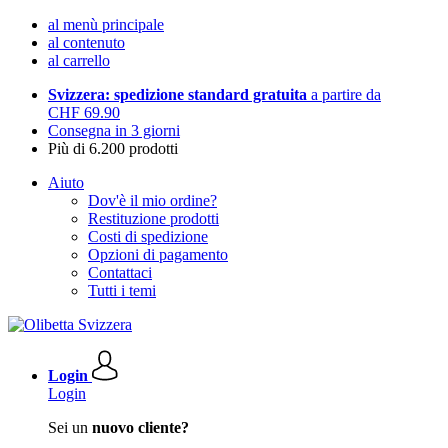
al menù principale
al contenuto
al carrello
Svizzera: spedizione standard gratuita
a partire da
CHF 69.90
Consegna in 3 giorni
Più di 6.200 prodotti
Aiuto
Dov'è il mio ordine?
Restituzione prodotti
Costi di spedizione
Opzioni di pagamento
Contattaci
Tutti i temi
Login
Login
Sei un
nuovo cliente?