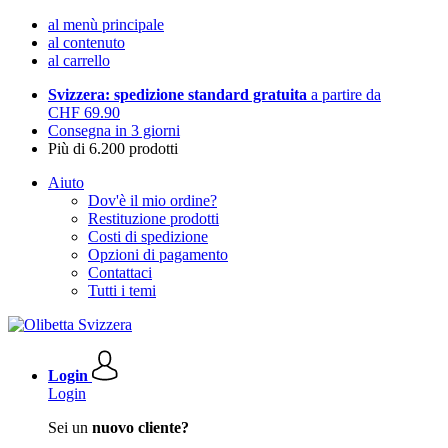
al menù principale
al contenuto
al carrello
Svizzera: spedizione standard gratuita
a partire da
CHF 69.90
Consegna in 3 giorni
Più di 6.200 prodotti
Aiuto
Dov'è il mio ordine?
Restituzione prodotti
Costi di spedizione
Opzioni di pagamento
Contattaci
Tutti i temi
Login
Login
Sei un
nuovo cliente?